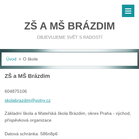
ZŠ A MŠ BRÁZDIM
OBJEVUJEME SVĚT S RADOSTÍ
Úvod
>
O škole
ZŠ a MŠ Brázdim
604875106
skolabra
zdim@vol
ny.cz
Základní škola a Mateřská škola Brázdim, okres Praha - východ,
příspěvková organizace
Datová schránka: 586n8p6